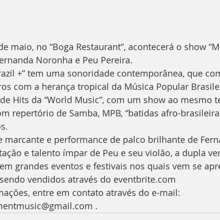
e maio, no “Boga Restaurant”, acontecerá o show “Ma
Fernanda Noronha e Peu Pereira.
azil +” tem uma sonoridade contemporânea, que co
iros com a herança tropical da Música Popular Brasilei
de Hits da “World Music”, com um show ao mesmo t
om repertório de Samba, MPB, “batidas afro-brasileiras
s.
 marcante e performance de palco brilhante de Fern
tação e talento ímpar de Peu e seu violão, a dupla v
em grandes eventos e festivais nos quais vem se ap
 sendo vendidos através do eventbrite.com
ações, entre em contato através do e-mail: 
nmentmusic@gmail.com .