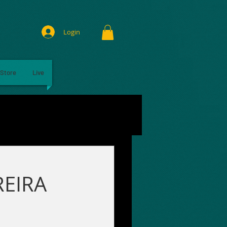
Login
Store
Live
EIRA