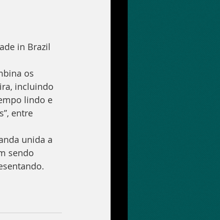
de in Brazil 
mbina os 
ra, incluindo 
empo lindo e 
”, entre 
anda unida a 
em sendo 
resentando.