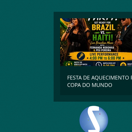
google-site-verification=_UorZxHx8cHDqH01Y1K67ivj63ZYeqVGlMpxtBvCfWQ
FESTA DE AQUECIMENTO 
COPA DO MUNDO