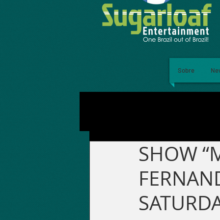
Sobre
Ne
SHOW “M
FERNAND
SATURDAY