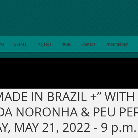
ws
Events
Projetos
Music
Contact
Philanthropy
ADE IN BRAZIL +” WITH
A NORONHA & PEU PER
, MAY 21, 2022 - 9 p.m.