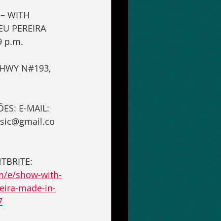
– WITH 
U PEREIRA
9 p.m.
HWY N#193, 
S: E-MAIL: 
sic@gmail.co
TBRITE:
m/e/show-with-
eira-made-in-
7