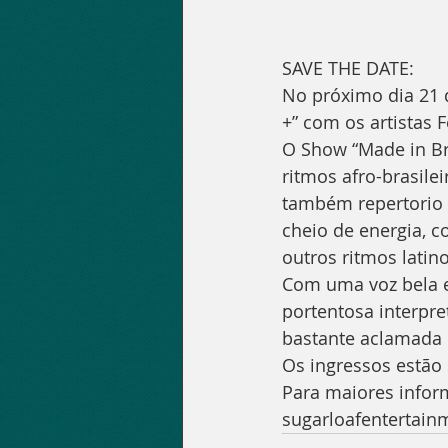
SAVE THE DATE:
No próximo dia 21 d
+” com os artistas 
O Show “Made in Br
ritmos afro-brasile
também repertorio 
cheio de energia, c
outros ritmos latino
Com uma voz bela e
portentosa interpre
bastante aclamada 
Os ingressos estão
Para maiores inform
sugarloafentertai