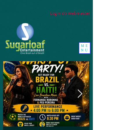
google-site-
verification=_UorZxHx8cHDqH01Y1K67ivj63ZYeqVGlMpxtBvCfWQ
Login do Webmaster
ME
NU