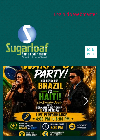
google-site-
verification=_UorZxHx8cHDqH01Y1K67ivj63ZYeqVGlMpxtBvCfWQ
Login do Webmaster
ME
NU