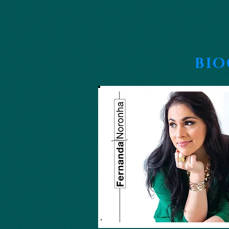
google-site-verification=_UorZxHx8cHDqH01Y1K67ivj63ZYeqVGlMpxtBvCfWQ
BI