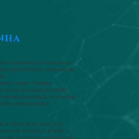
NHA
ultural é graduada em Licenciatura em
ômicas pela FACCEBA, sendo uma das
do.
acando o prêmio “Brazilian
ion (EUA), na categoria de “Melhor
 Nesta mesma premiação, foi vencedora
cebeu o título em 2018 de
lo de "Héroe de la Cultura" pela
ebimento da "Comenda 2 de Julho" a
mais alta condecoração concedida pela