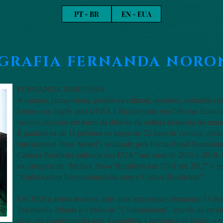
PT - BR
EN - EUA
OGRAFIA FERNANDA NORO
FERNANDA NORONHA
A cantora, compositora, produtora cultural, escritora, colunista c
Letras com Inglês pela UFBA e Bacharelado em Ciências Econ
maiores ativistas em torno da difusão da cultura brasileira no mun
É ganhadora de 11 prêmios ao longo de 25 anos de carreira, dest
International Press Award”, realizado pela Focus Brasil Foundat
Cantora Brasileira radicada nos EUA” nos anos de 2015 e 2018.
na categoria de “Melhor Show Brasileiro nos USA em 2017” e re
“Embaixadora Internacional das artes e Cultura Brasileiras”.
Em 2019 a artista recebeu mais duas importantes honrarias: O títu
Telemundo Atlanta e o título de "Comendadora", através do rec
mais alta condecoração pela Assembleia Legislativa da Bahia, a 