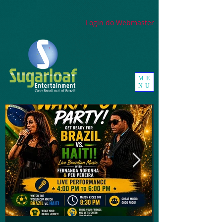
google-site-
verification=_UorZxHx8cHDqH01Y1K67ivj63ZYeqVGlMpxtBvCfWQ
Login do Webmaster
ME
NU